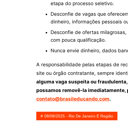
etapa do processo seletivo.
Desconfie de vagas que oferecem
dinheiro, informações pessoais o
Desconfie de ofertas milagrosas,
com pouca qualificação.
Nunca envie dinheiro, dados ban
A responsabilidade pelas etapas de re
site ou órgão contratante, sempre iden
alguma vaga suspeita ou fraudulenta,
possamos removê-la imediatamente, p
contato@brasileducando.com
.
08/08/2025 - Rio De Janeiro E Região