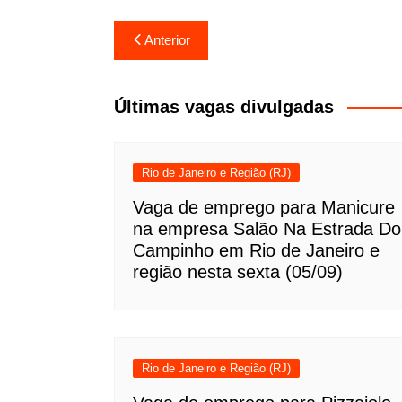
Navegação
Anterior
de
Post
Últimas vagas divulgadas
Rio de Janeiro e Região (RJ)
Vaga de emprego para Manicure
na empresa Salão Na Estrada Do
Campinho em Rio de Janeiro e
região nesta sexta (05/09)
Rio de Janeiro e Região (RJ)