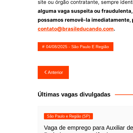
site ou órgão contratante, sempre iden
alguma vaga suspeita ou fraudulenta,
possamos removê-la imediatamente, p
contato@brasileducando.com
.
04/08/2025 - São Paulo E Região
Navegação
Anterior
de
Post
Últimas vagas divulgadas
São Paulo e Região (SP)
Vaga de emprego para Auxiliar d