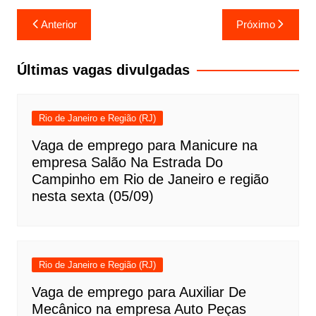
Navegação
Anterior
Próximo
de
Post
Últimas vagas divulgadas
Rio de Janeiro e Região (RJ)
Vaga de emprego para Manicure na
empresa Salão Na Estrada Do
Campinho em Rio de Janeiro e região
nesta sexta (05/09)
Rio de Janeiro e Região (RJ)
Vaga de emprego para Auxiliar De
Mecânico na empresa Auto Peças