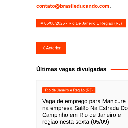
contato@brasileducando.com
.
06/08/2025 - Rio De Janeiro E Região (RJ)
Navegação
Anterior
de
Post
Últimas vagas divulgadas
Rio de Janeiro e Região (RJ)
Vaga de emprego para Manicure
na empresa Salão Na Estrada Do
Campinho em Rio de Janeiro e
região nesta sexta (05/09)