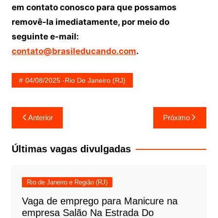
em contato conosco para que possamos
removê-la imediatamente, por meio do
seguinte e-mail:
contato@brasileducando.com
.
04/08/2025 -Rio De Janeiro (RJ)
Navegação
Anterior
Próximo
de
Post
Últimas vagas divulgadas
Rio de Janeiro e Região (RJ)
Vaga de emprego para Manicure na
empresa Salão Na Estrada Do