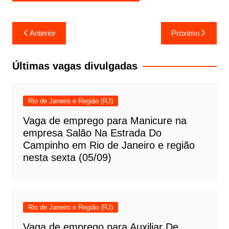
Navegação
Anterior
Próximo
de
Post
Últimas vagas divulgadas
Rio de Janeiro e Região (RJ)
Vaga de emprego para Manicure na
empresa Salão Na Estrada Do
Campinho em Rio de Janeiro e região
nesta sexta (05/09)
Rio de Janeiro e Região (RJ)
Vaga de emprego para Auxiliar De