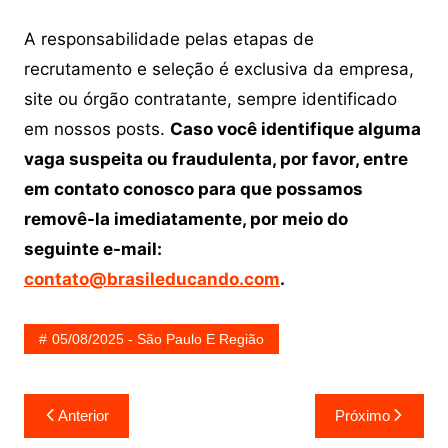
A responsabilidade pelas etapas de
recrutamento e seleção é exclusiva da empresa,
site ou órgão contratante, sempre identificado
em nossos posts.
Caso você identifique alguma
vaga suspeita ou fraudulenta, por favor, entre
em contato conosco para que possamos
removê-la imediatamente, por meio do
seguinte e-mail:
contato@brasileducando.com
.
05/08/2025 - São Paulo E Região
Navegação
Anterior
Próximo
de