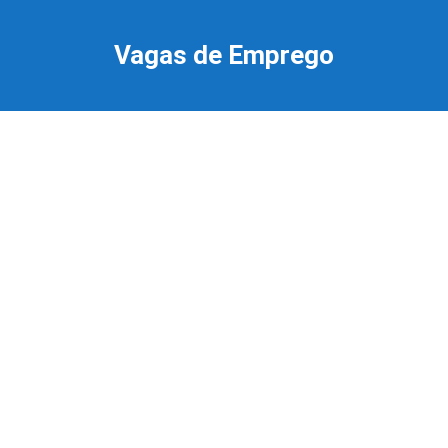
Ir
para
Vagas de Emprego
o
conteúdo