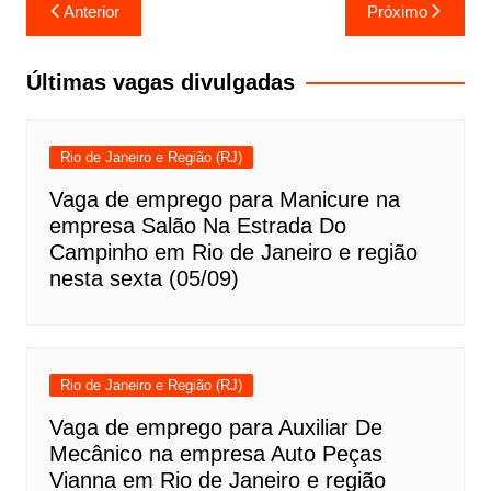
Navegação
Anterior
Próximo
de
Post
Últimas vagas divulgadas
Rio de Janeiro e Região (RJ)
Vaga de emprego para Manicure na
empresa Salão Na Estrada Do
Campinho em Rio de Janeiro e região
nesta sexta (05/09)
Rio de Janeiro e Região (RJ)
Vaga de emprego para Auxiliar De
Mecânico na empresa Auto Peças
Vianna em Rio de Janeiro e região