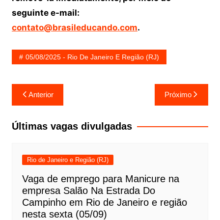
seguinte e-mail:
contato@brasileducando.com
.
05/08/2025 - Rio De Janeiro E Região (RJ)
Navegação
Anterior
Próximo
de
Post
Últimas vagas divulgadas
Rio de Janeiro e Região (RJ)
Vaga de emprego para Manicure na
empresa Salão Na Estrada Do
Campinho em Rio de Janeiro e região
nesta sexta (05/09)