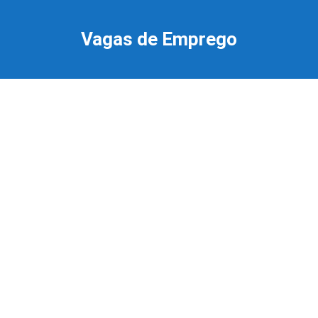
Ir
para
Vagas de Emprego
o
conteúdo