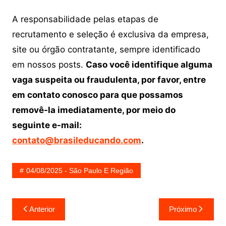
A responsabilidade pelas etapas de
recrutamento e seleção é exclusiva da empresa,
site ou órgão contratante, sempre identificado
em nossos posts.
Caso você identifique alguma
vaga suspeita ou fraudulenta, por favor, entre
em contato conosco para que possamos
removê-la imediatamente, por meio do
seguinte e-mail:
contato@brasileducando.com
.
04/08/2025 - São Paulo E Região
Navegação
Anterior
Próximo
de