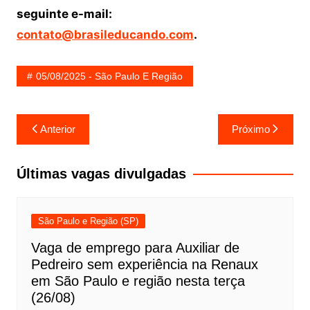
seguinte e-mail:
contato@brasileducando.com
.
05/08/2025 - São Paulo E Região
Navegação
Anterior
Próximo
de
Post
Últimas vagas divulgadas
São Paulo e Região (SP)
Vaga de emprego para Auxiliar de
Pedreiro sem experiência na Renaux
em São Paulo e região nesta terça
(26/08)