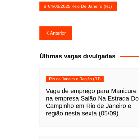
04/08/2025 -Rio De Janeiro (RJ)
Navegação
Anterior
de
Post
Últimas vagas divulgadas
Rio de Janeiro e Região (RJ)
Vaga de emprego para Manicure
na empresa Salão Na Estrada Do
Campinho em Rio de Janeiro e
região nesta sexta (05/09)