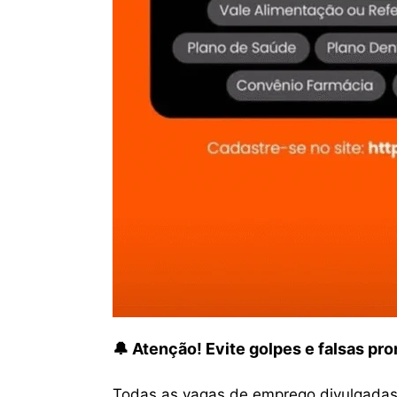
🔔 Atenção! Evite golpes e falsas p
Todas as vagas de emprego divulgadas 