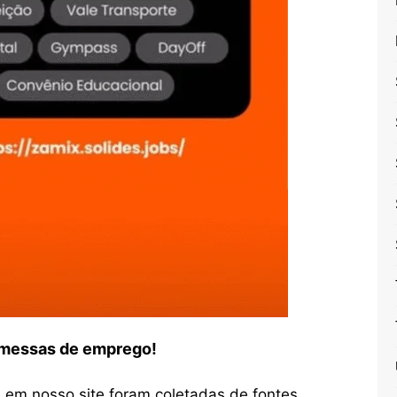
romessas de emprego!
em nosso site foram coletadas de fontes