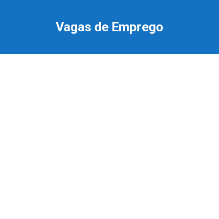
Ir
para
Vagas de Emprego
o
conteúdo