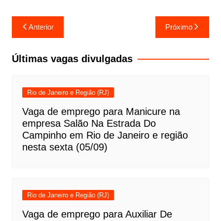
Navegação
Anterior
Próximo
de
Post
Últimas vagas divulgadas
Rio de Janeiro e Região (RJ)
Vaga de emprego para Manicure na
empresa Salão Na Estrada Do
Campinho em Rio de Janeiro e região
nesta sexta (05/09)
Rio de Janeiro e Região (RJ)
Vaga de emprego para Auxiliar De