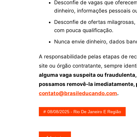
Desconfie de vagas que oferecem
dinheiro, informações pessoais o
Desconfie de ofertas milagrosas,
com pouca qualificação.
Nunca envie dinheiro, dados ban
A responsabilidade pelas etapas de re
site ou órgão contratante, sempre iden
alguma vaga suspeita ou fraudulenta,
possamos removê-la imediatamente, p
contato@brasileducando.com
.
08/08/2025 - Rio De Janeiro E Região