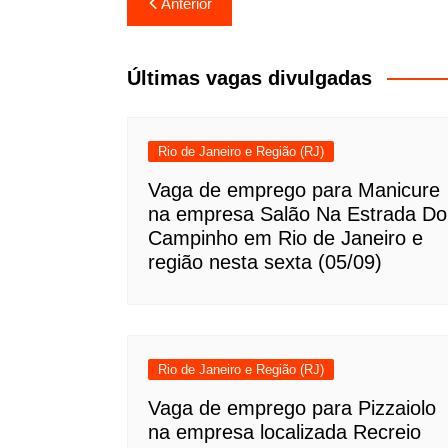
Navegação
Anterior
de
Post
Últimas vagas divulgadas
Rio de Janeiro e Região (RJ)
Vaga de emprego para Manicure
na empresa Salão Na Estrada Do
Campinho em Rio de Janeiro e
região nesta sexta (05/09)
Rio de Janeiro e Região (RJ)
Vaga de emprego para Pizzaiolo
na empresa localizada Recreio