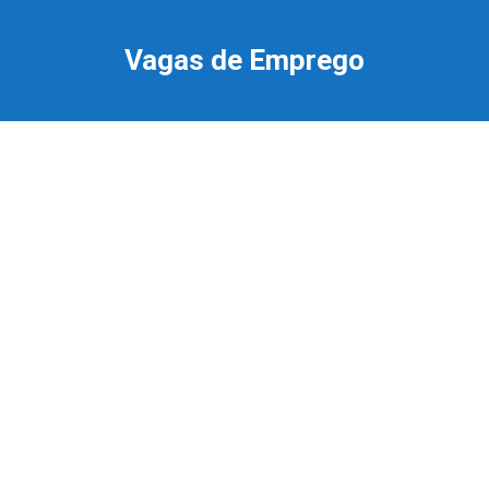
Ir
para
Vagas de Emprego
o
conteúdo