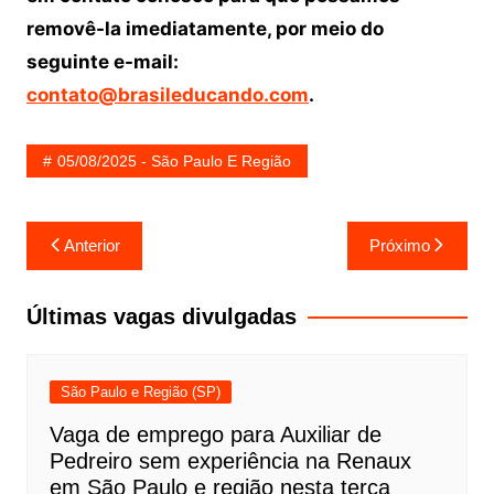
removê-la imediatamente, por meio do
seguinte e-mail:
contato@brasileducando.com
.
05/08/2025 - São Paulo E Região
Navegação
Anterior
Próximo
de
Post
Últimas vagas divulgadas
São Paulo e Região (SP)
Vaga de emprego para Auxiliar de
Pedreiro sem experiência na Renaux
em São Paulo e região nesta terça