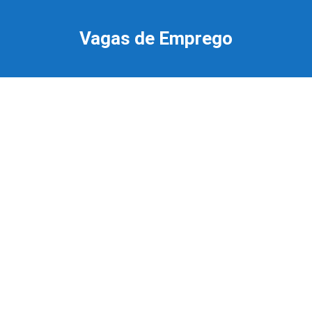
Ir
para
Vagas de Emprego
o
conteúdo