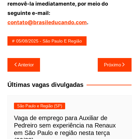
removê-la imediatamente, por meio do
seguinte e-mail:
contato@brasileducando.com
.
05/08/2025 - São Paulo E Região
Navegação
Anterior
Próximo
de
Post
Últimas vagas divulgadas
São Paulo e Região (SP)
Vaga de emprego para Auxiliar de
Pedreiro sem experiência na Renaux
em São Paulo e região nesta terça