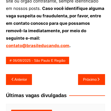
site ou órgão contratante, sempre identificado
em nossos posts.
Caso você identifique alguma
vaga suspeita ou fraudulenta, por favor, entre
em contato conosco para que possamos
removê-la imediatamente, por meio do
seguinte e-mail:
contato@brasileducando.com
.
06/08/2025 - São Paulo E Região
Navegação
Anterior
Próximo
de
Post
Últimas vagas divulgadas