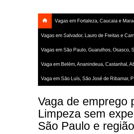
Vagas em Fortaleza, Caucaia e Mar
Vagas em Salvador, Lauro de Freitas e Cam
Vagas em São Paulo, Guarulhos, Osasco, 
Vaga em Belém, Ananindeua, Castanhal, Ab
Vaga em São Luís, São José de Ribamar, Pa
Vaga de emprego p
Limpeza sem exper
São Paulo e regiã