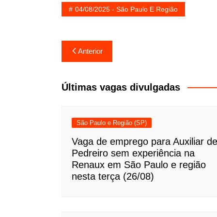
04/08/2025 - São Paulo E Região
Navegação
Anterior
de
Post
Últimas vagas divulgadas
São Paulo e Região (SP)
Vaga de emprego para Auxiliar d
Pedreiro sem experiência na
Renaux em São Paulo e região
nesta terça (26/08)