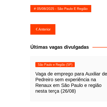
05/08/2025 - São Paulo E Região
Navegação
Anterior
de
Post
Últimas vagas divulgadas
São Paulo e Região (SP)
Vaga de emprego para Auxiliar d
Pedreiro sem experiência na
Renaux em São Paulo e região
nesta terça (26/08)