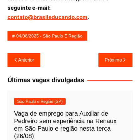
seguinte e-mail:
contato@brasileducando.com
.
04/08/2025 - São Paulo E Região
Navegação
Anterior
Próximo
de
Post
Últimas vagas divulgadas
São Paulo e Região (SP)
Vaga de emprego para Auxiliar de
Pedreiro sem experiência na Renaux
em São Paulo e região nesta terça
(26/08)