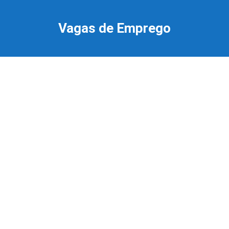
Ir
para
Vagas de Emprego
o
conteúdo