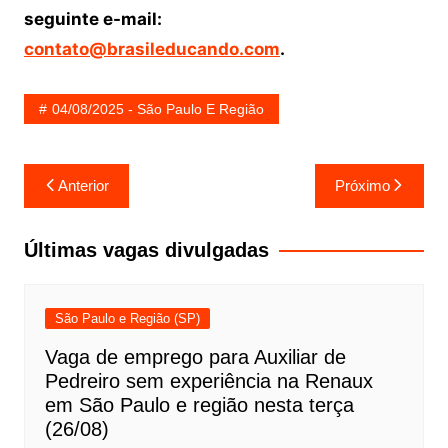
seguinte e-mail:
contato@brasileducando.com
.
04/08/2025 - São Paulo E Região
Navegação
Anterior
Próximo
de
Post
Últimas vagas divulgadas
São Paulo e Região (SP)
Vaga de emprego para Auxiliar de
Pedreiro sem experiência na Renaux
em São Paulo e região nesta terça
(26/08)