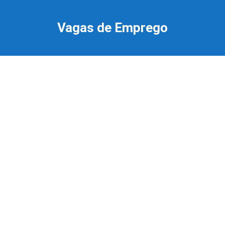
Ir
para
Vagas de Emprego
o
conteúdo