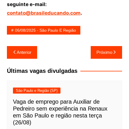
seguinte e-mail:
contato@brasileducando.com
.
06/08/2025 - São Paulo E Região
Navegação
Anterior
Próximo
de
Post
Últimas vagas divulgadas
São Paulo e Região (SP)
Vaga de emprego para Auxiliar de
Pedreiro sem experiência na Renaux
em São Paulo e região nesta terça
(26/08)