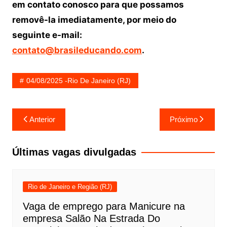
em contato conosco para que possamos
removê-la imediatamente, por meio do
seguinte e-mail:
contato@brasileducando.com
.
04/08/2025 -Rio De Janeiro (RJ)
Navegação
Anterior
Próximo
de
Post
Últimas vagas divulgadas
Rio de Janeiro e Região (RJ)
Vaga de emprego para Manicure na
empresa Salão Na Estrada Do