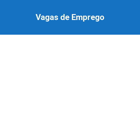
Ir
para
Vagas de Emprego
o
conteúdo