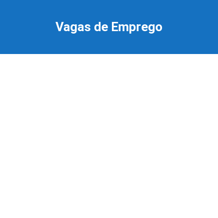
Ir
para
Vagas de Emprego
o
conteúdo