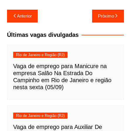
Navegação
Anterior
Próximo
de
Post
Últimas vagas divulgadas
Rio de Janeiro e Região (RJ)
Vaga de emprego para Manicure na
empresa Salão Na Estrada Do
Campinho em Rio de Janeiro e região
nesta sexta (05/09)
Rio de Janeiro e Região (RJ)
Vaga de emprego para Auxiliar De