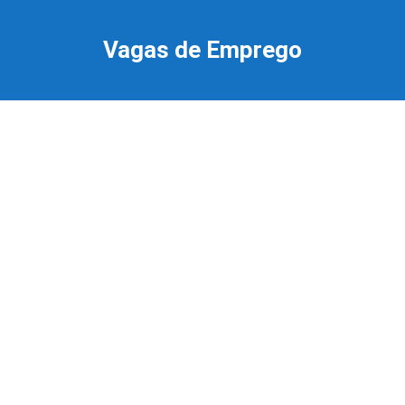
Ir
para
Vagas de Emprego
o
conteúdo