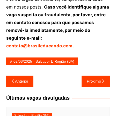
em nossos posts.
Caso você identifique alguma
vaga suspeita ou fraudulenta, por favor, entre
em contato conosco para que possamos
removê-la imediatamente, por meio do
seguinte e-mail:
contato@brasileducando.com
.
02/08/2025 - Salvador E Região (BA)
Navegação
Anterior
Próximo
de
Post
Últimas vagas divulgadas
Salvador e Região (BA)