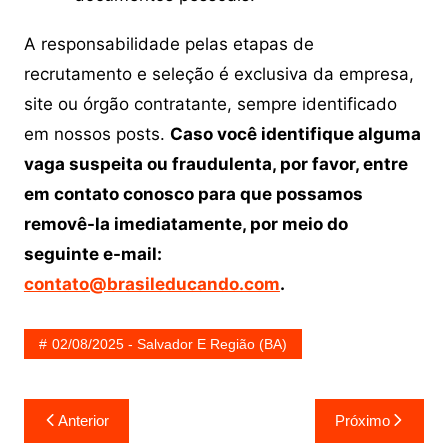
A responsabilidade pelas etapas de
recrutamento e seleção é exclusiva da empresa,
site ou órgão contratante, sempre identificado
em nossos posts.
Caso você identifique alguma
vaga suspeita ou fraudulenta, por favor, entre
em contato conosco para que possamos
removê-la imediatamente, por meio do
seguinte e-mail:
contato@brasileducando.com
.
02/08/2025 - Salvador E Região (BA)
Navegação
Anterior
Próximo
de