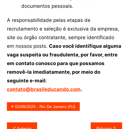
documentos pessoais.
A responsabilidade pelas etapas de
recrutamento e seleção é exclusiva da empresa,
site ou órgão contratante, sempre identificado
em nossos posts.
Caso você identifique alguma
vaga suspeita ou fraudulenta, por favor, entre
em contato conosco para que possamos
removê-la imediatamente, por meio do
seguinte e-mail:
contato@brasileducando.com
.
02/08/2025 - Rio De Janeiro (RJ)
Navegação
Anterior
Próximo