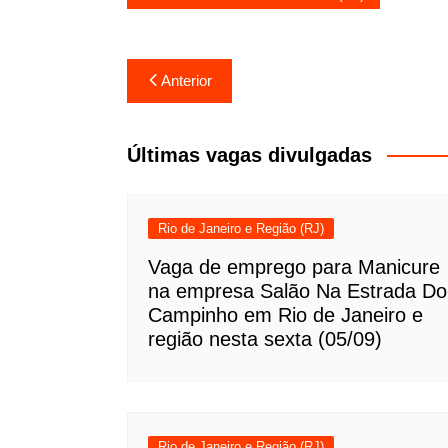
Navegação
Anterior
de
Post
Últimas vagas divulgadas
Rio de Janeiro e Região (RJ)
Vaga de emprego para Manicure
na empresa Salão Na Estrada Do
Campinho em Rio de Janeiro e
região nesta sexta (05/09)
Rio de Janeiro e Região (RJ)