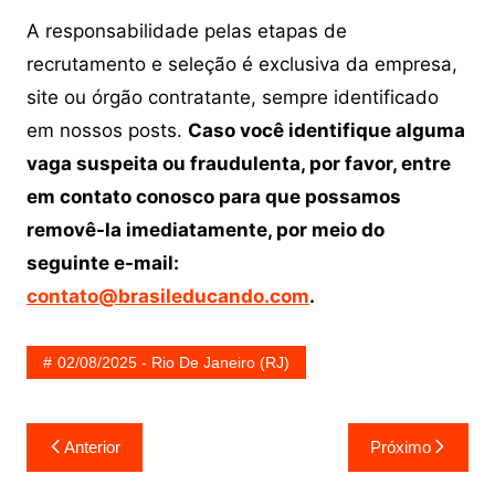
A responsabilidade pelas etapas de
recrutamento e seleção é exclusiva da empresa,
site ou órgão contratante, sempre identificado
em nossos posts.
Caso você identifique alguma
vaga suspeita ou fraudulenta, por favor, entre
em contato conosco para que possamos
removê-la imediatamente, por meio do
seguinte e-mail:
contato@brasileducando.com
.
02/08/2025 - Rio De Janeiro (RJ)
Navegação
Anterior
Próximo
de