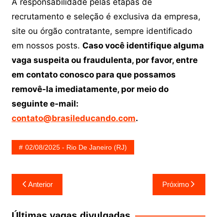
A responsabilidade pelas etapas de
recrutamento e seleção é exclusiva da empresa,
site ou órgão contratante, sempre identificado
em nossos posts.
Caso você identifique alguma
vaga suspeita ou fraudulenta, por favor, entre
em contato conosco para que possamos
removê-la imediatamente, por meio do
seguinte e-mail:
contato@brasileducando.com
.
02/08/2025 - Rio De Janeiro (RJ)
Navegação
Anterior
Próximo
de
Post
Últimas vagas divulgadas