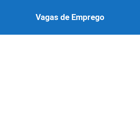
Ir
para
Vagas de Emprego
o
conteúdo