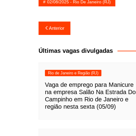
02/08/2025 - Rio De Janeiro (RJ)
Navegação
Anterior
de
Post
Últimas vagas divulgadas
Rio de Janeiro e Região (RJ)
Vaga de emprego para Manicure
na empresa Salão Na Estrada Do
Campinho em Rio de Janeiro e
região nesta sexta (05/09)