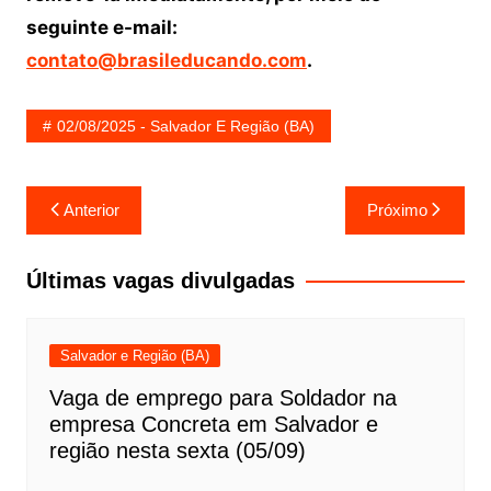
seguinte e-mail:
contato@brasileducando.com
.
02/08/2025 - Salvador E Região (BA)
Navegação
Anterior
Próximo
de
Post
Últimas vagas divulgadas
Salvador e Região (BA)
Vaga de emprego para Soldador na
empresa Concreta em Salvador e
região nesta sexta (05/09)