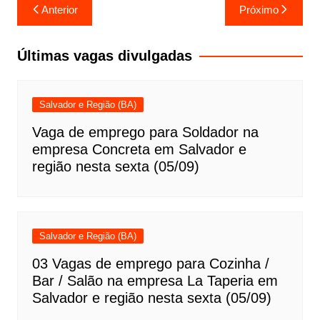
Navegação
Anterior
Próximo
de
Post
Últimas vagas divulgadas
Salvador e Região (BA)
Vaga de emprego para Soldador na
empresa Concreta em Salvador e
região nesta sexta (05/09)
Salvador e Região (BA)
03 Vagas de emprego para Cozinha /
Bar / Salão na empresa La Taperia em
Salvador e região nesta sexta (05/09)