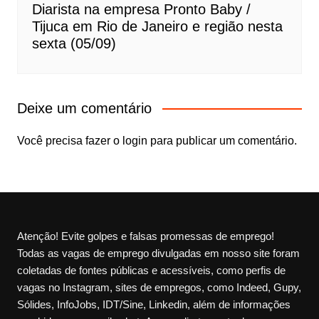
Diarista na empresa Pronto Baby /
Tijuca em Rio de Janeiro e região nesta
sexta (05/09)
Deixe um comentário
Você precisa fazer o
login
para publicar um comentário.
Atenção! Evite golpes e falsas promessas de emprego!
Todas as vagas de emprego divulgadas em nosso site foram
coletadas de fontes públicas e acessíveis, como perfis de
vagas no Instagram, sites de empregos, como Indeed, Gupy,
Sólides, InfoJobs, IDT/Sine, Linkedin, além de informações