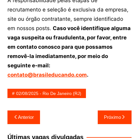
A responsabilidade pelas etapas de
recrutamento e seleção é exclusiva da empresa,
site ou órgão contratante, sempre identificado
em nossos posts.
Caso você identifique alguma
vaga suspeita ou fraudulenta, por favor, entre
em contato conosco para que possamos
removê-la imediatamente, por meio do
seguinte e-mail:
contato@brasileducando.com
.
02/08/2025 - Rio De Janeiro (RJ)
Navegação
Anterior
Próximo
de
Post
Últimas vagas divulgadas