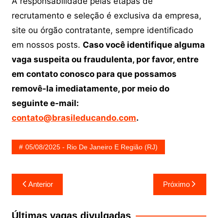
A responsabilidade pelas etapas de
recrutamento e seleção é exclusiva da empresa,
site ou órgão contratante, sempre identificado
em nossos posts.
Caso você identifique alguma
vaga suspeita ou fraudulenta, por favor, entre
em contato conosco para que possamos
removê-la imediatamente, por meio do
seguinte e-mail:
contato@brasileducando.com
.
05/08/2025 - Rio De Janeiro E Região (RJ)
Navegação
Anterior
Próximo
de
Post
Últimas vagas divulgadas