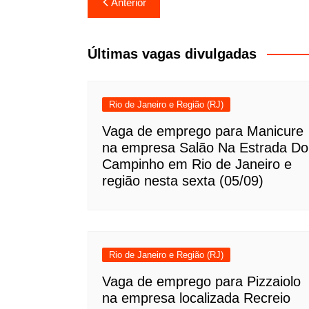
Navegação
Anterior
de
Post
Últimas vagas divulgadas
Rio de Janeiro e Região (RJ)
Vaga de emprego para Manicure
na empresa Salão Na Estrada Do
Campinho em Rio de Janeiro e
região nesta sexta (05/09)
Rio de Janeiro e Região (RJ)
Vaga de emprego para Pizzaiolo
na empresa localizada Recreio