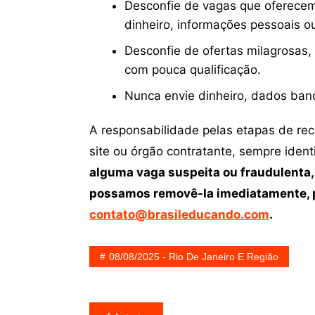
Desconfie de vagas que oferecem
dinheiro, informações pessoais o
Desconfie de ofertas milagrosas,
com pouca qualificação.
Nunca envie dinheiro, dados ban
A responsabilidade pelas etapas de re
site ou órgão contratante, sempre iden
alguma vaga suspeita ou fraudulenta,
possamos removê-la imediatamente, p
contato@brasileducando.com
.
08/08/2025 - Rio De Janeiro E Região