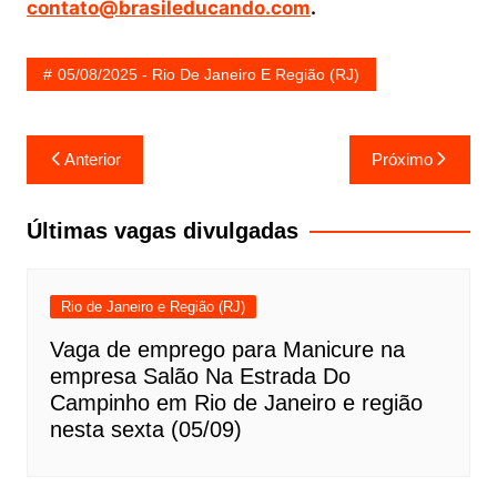
contato@brasileducando.com
.
05/08/2025 - Rio De Janeiro E Região (RJ)
Navegação
Anterior
Próximo
de
Post
Últimas vagas divulgadas
Rio de Janeiro e Região (RJ)
Vaga de emprego para Manicure na
empresa Salão Na Estrada Do
Campinho em Rio de Janeiro e região
nesta sexta (05/09)