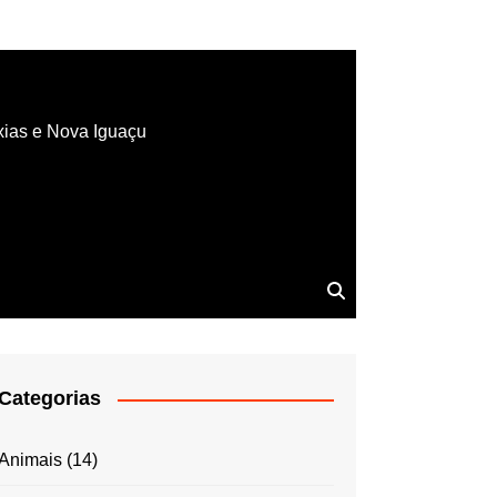
xias e Nova Iguaçu
Categorias
Animais
(14)