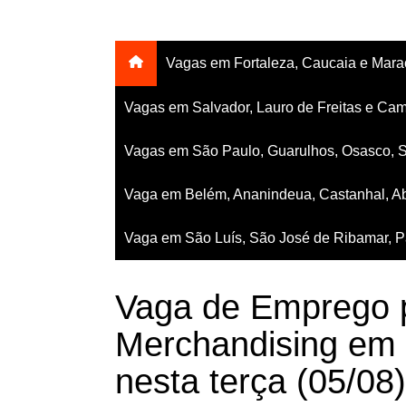
Vagas em Fortaleza, Caucaia e Mar
Vagas em Salvador, Lauro de Freitas e Cam
Vagas em São Paulo, Guarulhos, Osasco, 
Vaga em Belém, Ananindeua, Castanhal, Ab
Vaga em São Luís, São José de Ribamar, Pa
Vaga de Emprego p
Merchandising em R
nesta terça (05/08)