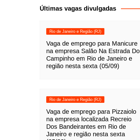
Post
Últimas vagas divulgadas
Rio de Janeiro e Região (RJ)
Vaga de emprego para Manicure
na empresa Salão Na Estrada Do
Campinho em Rio de Janeiro e
região nesta sexta (05/09)
Rio de Janeiro e Região (RJ)
Vaga de emprego para Pizzaiolo
na empresa localizada Recreio
Dos Bandeirantes em Rio de
Janeiro e região nesta sexta