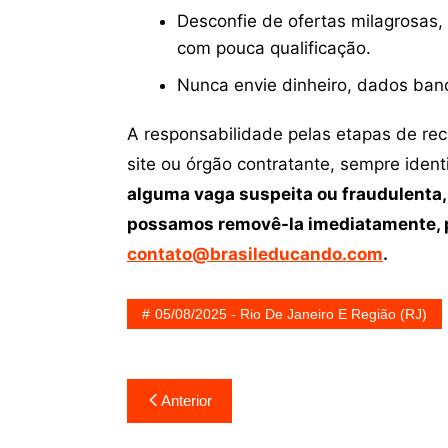
Desconfie de ofertas milagrosas,
com pouca qualificação.
Nunca envie dinheiro, dados ban
A responsabilidade pelas etapas de re
site ou órgão contratante, sempre iden
alguma vaga suspeita ou fraudulenta,
possamos removê-la imediatamente, p
contato@brasileducando.com
.
05/08/2025 - Rio De Janeiro E Região (RJ)
Navegação
Anterior
de