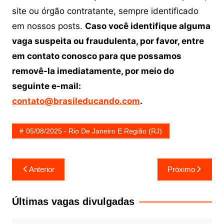
site ou órgão contratante, sempre identificado
em nossos posts.
Caso você identifique alguma
vaga suspeita ou fraudulenta, por favor, entre
em contato conosco para que possamos
removê-la imediatamente, por meio do
seguinte e-mail:
contato@brasileducando.com
.
05/08/2025 - Rio De Janeiro E Região (RJ)
Navegação
Anterior
Próximo
de
Post
Últimas vagas divulgadas