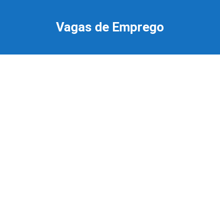
Ir
para
Vagas de Emprego
o
conteúdo