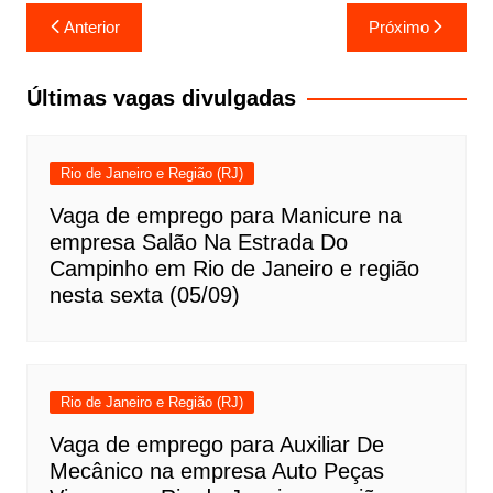
Navegação
Anterior
Próximo
de
Post
Últimas vagas divulgadas
Rio de Janeiro e Região (RJ)
Vaga de emprego para Manicure na
empresa Salão Na Estrada Do
Campinho em Rio de Janeiro e região
nesta sexta (05/09)
Rio de Janeiro e Região (RJ)
Vaga de emprego para Auxiliar De
Mecânico na empresa Auto Peças