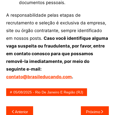
documentos pessoais.
A responsabilidade pelas etapas de
recrutamento e seleção é exclusiva da empresa,
site ou órgão contratante, sempre identificado
em nossos posts.
Caso você identifique alguma
vaga suspeita ou fraudulenta, por favor, entre
em contato conosco para que possamos
removê-la imediatamente, por meio do
seguinte e-mail:
contato@brasileducando.com
.
05/08/2025 - Rio De Janeiro E Região (RJ)
Navegação
Anterior
Próximo