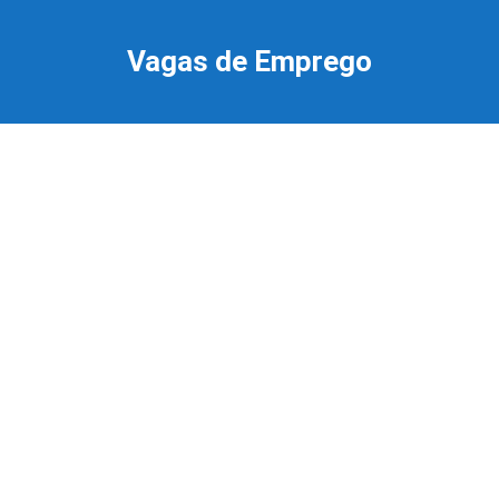
Ir
para
Vagas de Emprego
o
conteúdo