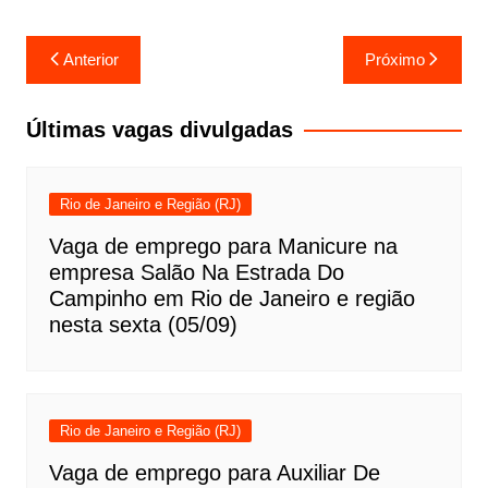
Navegação
Anterior
Próximo
de
Post
Últimas vagas divulgadas
Rio de Janeiro e Região (RJ)
Vaga de emprego para Manicure na
empresa Salão Na Estrada Do
Campinho em Rio de Janeiro e região
nesta sexta (05/09)
Rio de Janeiro e Região (RJ)
Vaga de emprego para Auxiliar De