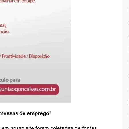
romessas de emprego!
em nosso site foram coletadas de fontes