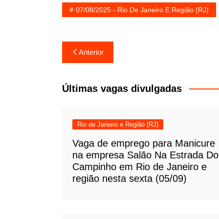
07/08/2025 - Rio De Janeiro E Região (RJ)
Navegação
Anterior
de
Post
Últimas vagas divulgadas
Rio de Janeiro e Região (RJ)
Vaga de emprego para Manicure
na empresa Salão Na Estrada Do
Campinho em Rio de Janeiro e
região nesta sexta (05/09)