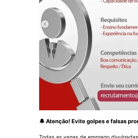
🔔 Atenção! Evite golpes e falsas p
Todas as vagas de emprego divulgadas 