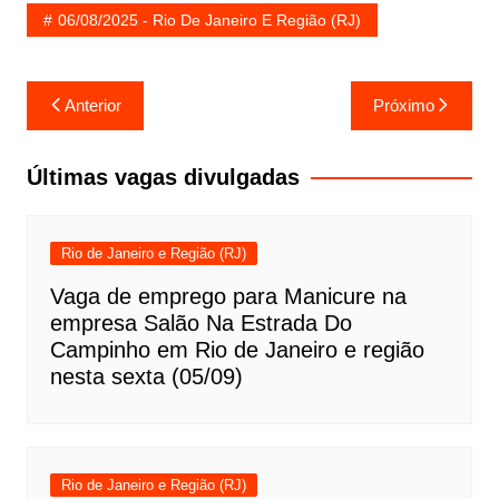
06/08/2025 - Rio De Janeiro E Região (RJ)
Navegação
Anterior
Próximo
de
Post
Últimas vagas divulgadas
Rio de Janeiro e Região (RJ)
Vaga de emprego para Manicure na
empresa Salão Na Estrada Do
Campinho em Rio de Janeiro e região
nesta sexta (05/09)
Rio de Janeiro e Região (RJ)