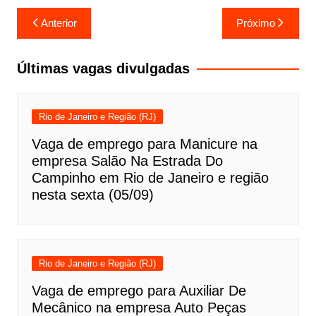
Navegação
Anterior
Próximo
de
Post
Últimas vagas divulgadas
Rio de Janeiro e Região (RJ)
Vaga de emprego para Manicure na
empresa Salão Na Estrada Do
Campinho em Rio de Janeiro e região
nesta sexta (05/09)
Rio de Janeiro e Região (RJ)
Vaga de emprego para Auxiliar De
Mecânico na empresa Auto Peças