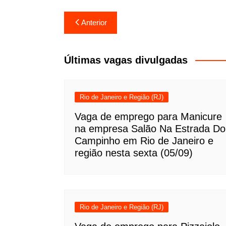
Navegação
Anterior
de
Post
Últimas vagas divulgadas
Rio de Janeiro e Região (RJ)
Vaga de emprego para Manicure
na empresa Salão Na Estrada Do
Campinho em Rio de Janeiro e
região nesta sexta (05/09)
Rio de Janeiro e Região (RJ)