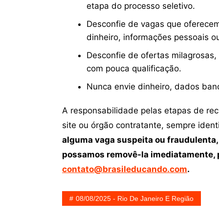
etapa do processo seletivo.
Desconfie de vagas que oferecem
dinheiro, informações pessoais o
Desconfie de ofertas milagrosas,
com pouca qualificação.
Nunca envie dinheiro, dados ban
A responsabilidade pelas etapas de re
site ou órgão contratante, sempre iden
alguma vaga suspeita ou fraudulenta,
possamos removê-la imediatamente, p
contato@brasileducando.com
.
08/08/2025 - Rio De Janeiro E Região