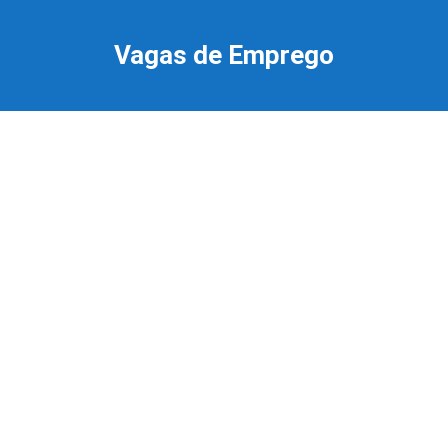
Ir
para
Vagas de Emprego
o
conteúdo