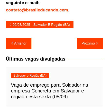
seguinte e-mail:
contato@brasileducando.com
.
02/08/2025 - Salvador E Região (BA)
Navegação
Anterior
Próximo
de
Post
Últimas vagas divulgadas
Salvador e Região (BA)
Vaga de emprego para Soldador na
empresa Concreta em Salvador e
região nesta sexta (05/09)