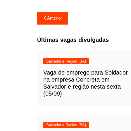
Navegação
Anterior
de
Post
Últimas vagas divulgadas
Salvador e Região (BA)
Vaga de emprego para Soldador
na empresa Concreta em
Salvador e região nesta sexta
(05/09)
Salvador e Região (BA)