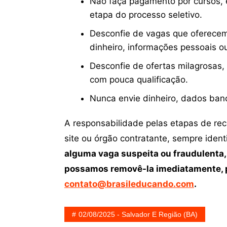
Não faça pagamento por cursos, e
etapa do processo seletivo.
Desconfie de vagas que oferecem
dinheiro, informações pessoais o
Desconfie de ofertas milagrosas,
com pouca qualificação.
Nunca envie dinheiro, dados ban
A responsabilidade pelas etapas de re
site ou órgão contratante, sempre iden
alguma vaga suspeita ou fraudulenta,
possamos removê-la imediatamente, p
contato@brasileducando.com
.
02/08/2025 - Salvador E Região (BA)