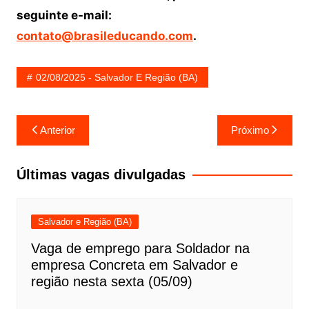
seguinte e-mail:
contato@brasileducando.com
.
02/08/2025 - Salvador E Região (BA)
Navegação
Anterior
Próximo
de
Post
Últimas vagas divulgadas
Salvador e Região (BA)
Vaga de emprego para Soldador na
empresa Concreta em Salvador e
região nesta sexta (05/09)