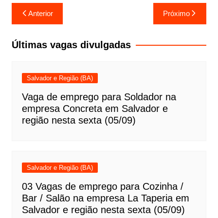
Navegação
Anterior
Próximo
de
Post
Últimas vagas divulgadas
Salvador e Região (BA)
Vaga de emprego para Soldador na
empresa Concreta em Salvador e
região nesta sexta (05/09)
Salvador e Região (BA)
03 Vagas de emprego para Cozinha /
Bar / Salão na empresa La Taperia em
Salvador e região nesta sexta (05/09)